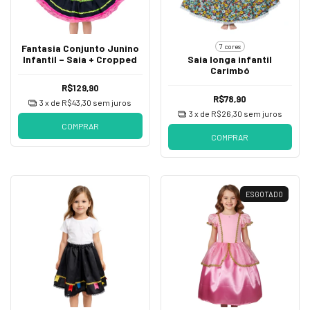
7 cores
Fantasia Conjunto Junino
Infantil – Saia + Cropped
Saia longa infantil
Carimbó
R$129,90
R$78,90
3
x de
R$43,30
sem juros
3
x de
R$26,30
sem juros
COMPRAR
COMPRAR
ESGOTADO