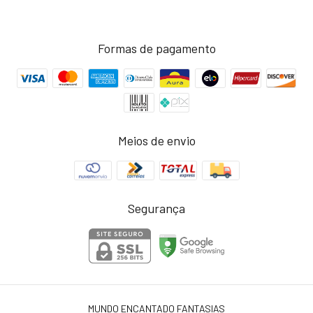
Formas de pagamento
Meios de envio
Segurança
MUNDO ENCANTADO FANTASIAS