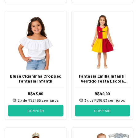
Blusa Ciganinha Cropped
Fantasia Emília Infantil
Fantasia Infantil
Vestido Festa Escola
Teatro
R$43,90
R$49,90
2
x de
R$21,95
sem juros
3
x de
R$16,63
sem juros
COMPRAR
COMPRAR