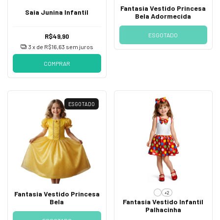
Fantasia Vestido Princesa
Saia Junina Infantil
Bela Adormecida
ESGOTADO
R$49,90
3
x de
R$16,63
sem juros
COMPRAR
ESGOTADO
+2
Fantasia Vestido Princesa
Bela
Fantasia Vestido Infantil
Palhacinha