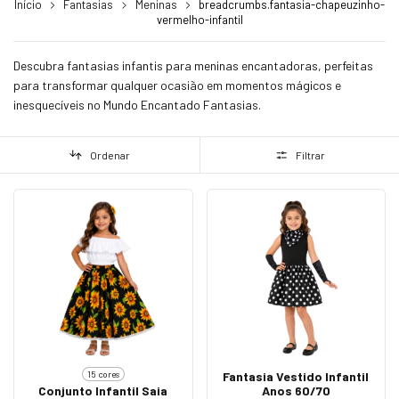
Início
Fantasias
Meninas
breadcrumbs.fantasia-chapeuzinho-
vermelho-infantil
Descubra fantasias infantis para meninas encantadoras, perfeitas
para transformar qualquer ocasião em momentos mágicos e
inesquecíveis no Mundo Encantado Fantasias.
Ordenar
Filtrar
15 cores
Fantasia Vestido Infantil
Conjunto Infantil Saia
Anos 60/70