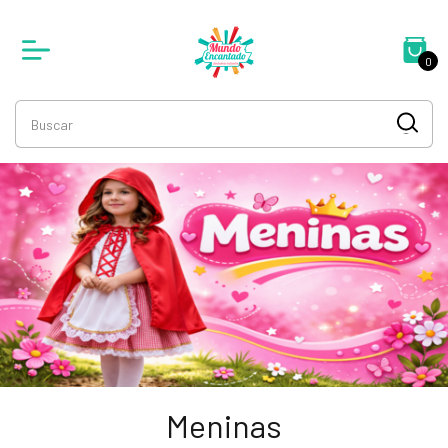
0
Meninas