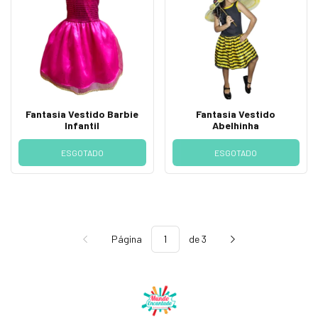
Fantasia Vestido Barbie
Fantasia Vestido
Infantil
Abelhinha
ESGOTADO
ESGOTADO
Página
de 3