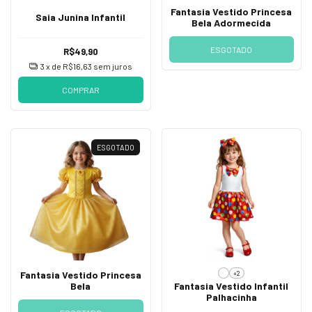
Fantasia Vestido Princesa
Saia Junina Infantil
Bela Adormecida
ESGOTADO
R$49,90
3
x de
R$16,63
sem juros
COMPRAR
ESGOTADO
+2
Fantasia Vestido Princesa
Bela
Fantasia Vestido Infantil
Palhacinha