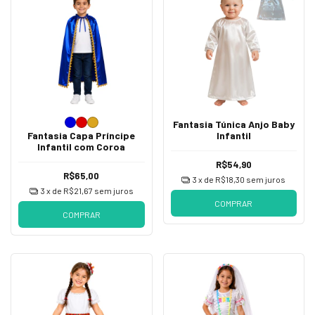
Fantasia Túnica Anjo Baby
Fantasia Capa Príncipe
Infantil
Infantil com Coroa
R$54,90
R$65,00
3
x de
R$18,30
sem juros
3
x de
R$21,67
sem juros
COMPRAR
COMPRAR