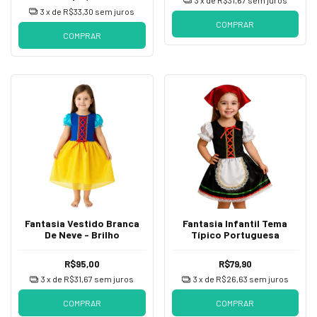
3
x de
R$33,30
sem juros
COMPRAR
COMPRAR
Fantasia Vestido Branca
Fantasia Infantil Tema
De Neve - Brilho
Típico Portuguesa
R$95,00
R$79,90
3
x de
R$31,67
sem juros
3
x de
R$26,63
sem juros
COMPRAR
COMPRAR