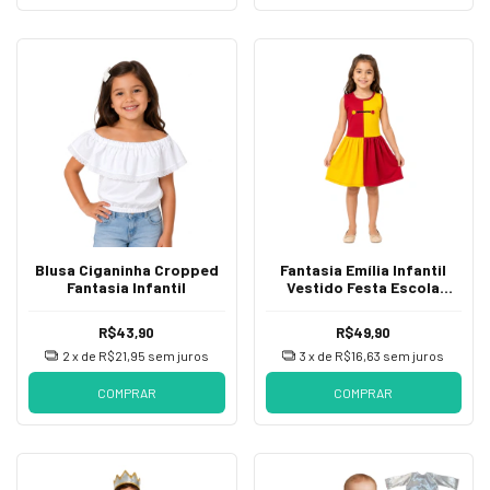
Blusa Ciganinha Cropped
Fantasia Emília Infantil
Fantasia Infantil
Vestido Festa Escola
Teatro
R$43,90
R$49,90
2
x de
R$21,95
sem juros
3
x de
R$16,63
sem juros
COMPRAR
COMPRAR