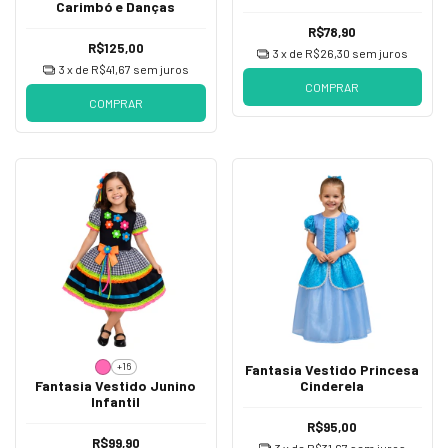
Carimbó e Danças
R$78,90
R$125,00
3
x de
R$26,30
sem juros
3
x de
R$41,67
sem juros
COMPRAR
COMPRAR
+16
Fantasia Vestido Princesa
Fantasia Vestido Junino
Cinderela
Infantil
R$95,00
R$99,90
3
x de
R$31,67
sem juros