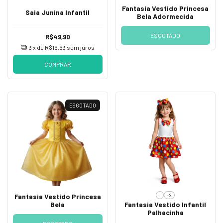
Fantasia Vestido Princesa
Saia Junina Infantil
Bela Adormecida
ESGOTADO
R$49,90
3
x de
R$16,63
sem juros
COMPRAR
ESGOTADO
+2
Fantasia Vestido Princesa
Bela
Fantasia Vestido Infantil
Palhacinha