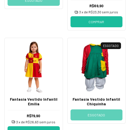
ESGOTADO
R$69,90
3
x de
R$23,30
sem juros
COMPRAR
ESGOTADO
Fantasia Vestido Infantil
Fantasia Vestido Infantil
Emília
Chiquinha
ESGOTADO
R$79,90
3
x de
R$26,63
sem juros