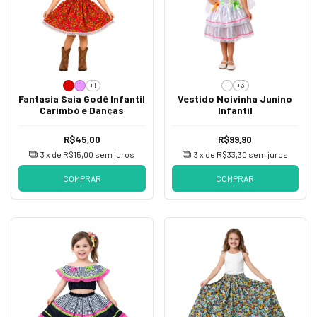
+1
+3
Fantasia Saia Godê Infantil
Vestido Noivinha Junino
Carimbó e Danças
Infantil
R$45,00
R$99,90
3
x de
R$15,00
sem juros
3
x de
R$33,30
sem juros
COMPRAR
COMPRAR