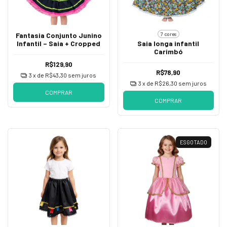
7 cores
Fantasia Conjunto Junino
Infantil – Saia + Cropped
Saia longa infantil
Carimbó
R$129,90
R$78,90
3
x de
R$43,30
sem juros
3
x de
R$26,30
sem juros
COMPRAR
COMPRAR
ESGOTADO