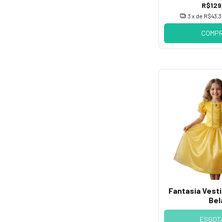
R$129
3
x de
R$43,3
COMP
Fantasia Vest
Bel
ESGOT