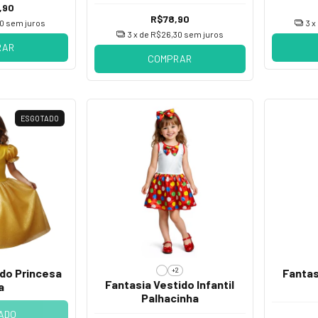
,90
R$78,90
0
sem juros
3
x
3
x de
R$26,30
sem juros
RAR
COMPRAR
ESGOTADO
+2
ido Princesa
Fantas
Fantasia Vestido Infantil
a
Palhacinha
ADO