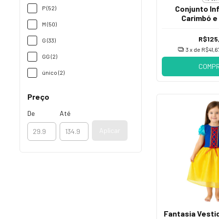
Conjunto Inf
P (52)
Carimbó e
M (50)
R$125
G (33)
3
x de
R$41,6
GG (2)
COMP
único (2)
Preço
De
Até
Aplicar
Fantasia Vesti