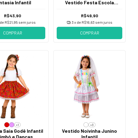
ntasia Infantil
Vestido Festa Escola
Teatro
R$43,90
R$49,90
 de
R$21,95
sem juros
3
x de
R$16,63
sem juros
COMPRAR
COMPRAR
+1
+3
a Saia Godê Infantil
Vestido Noivinha Junino
imbó e Danças
Infantil