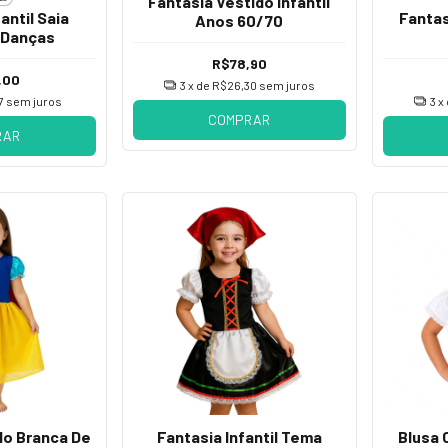
Fantasia Vestido Infantil
antil Saia
Fantas
Anos 60/70
 Danças
R$78,90
,00
3
x de
R$26,30
sem juros
7
sem juros
3
x
COMPRAR
RAR
do Branca De
Fantasia Infantil Tema
Blusa 