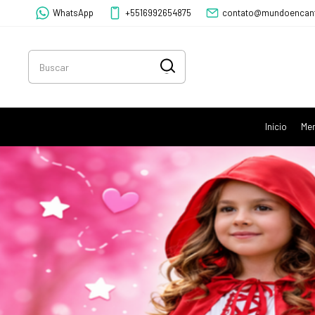
WhatsApp
+5516992654875
contato@mundoencant
Início
Men