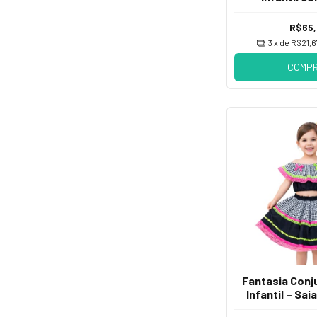
R$65
3
x de
R$21,6
COMP
Fantasia Conj
Infantil – Sa