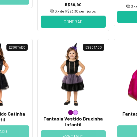
R$69,90
3
x
3
x de
R$23,30
sem juros
COMPRAR
ESGOTADO
ESGOTADO
ido Gatinha
Fantas
Fantasia Vestido Bruxinha
til
Infantil
ADO
ESGOTADO