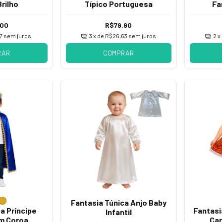
Brilho
Típico Portuguesa
Fa
,00
R$79,90
7
sem juros
3
x de
R$26,63
sem juros
2
x
RAR
COMPRAR
Fantasia Túnica Anjo Baby
a Príncipe
Fantasi
Infantil
om Coroa
Car