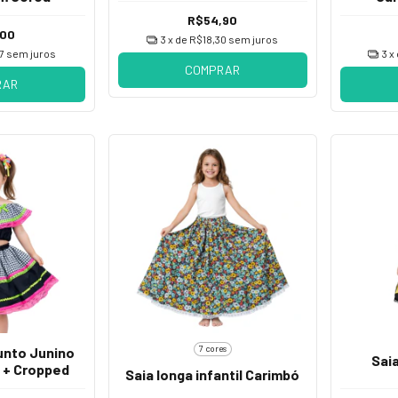
R$54,90
,00
3
x de
R$18,30
sem juros
7
sem juros
3
x
COMPRAR
RAR
7 cores
unto Junino
Saia
ia + Cropped
Saia longa infantil Carimbó