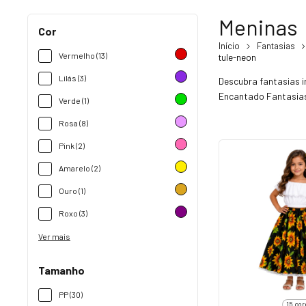
Meninas
Cor
Início
Fantasias
Vermelho (13)
tule-neon
Lilás (3)
Descubra fantasias 
Encantado Fantasia
Verde (1)
Rosa (8)
Pink (2)
Amarelo (2)
Ouro (1)
Roxo (3)
Ver mais
Tamanho
PP (30)
15 cor