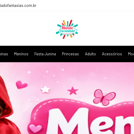
adofantasias.com.br
inas
Meninos
Festa Junina
Princesas
Adulto
Acessórios
Mod