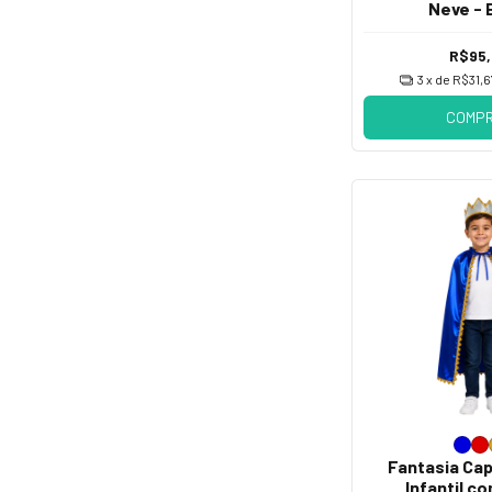
Neve - 
R$95
3
x de
R$31,6
COMP
Fantasia Cap
Infantil c