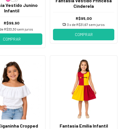
Fantasia Vestido Princesa
ia Vestido Junino
Cinderela
Infantil
R$95,00
R$99,90
3
x de
R$31,67
sem juros
 de
R$33,30
sem juros
COMPRAR
COMPRAR
Ciganinha Cropped
Fantasia Emília Infantil