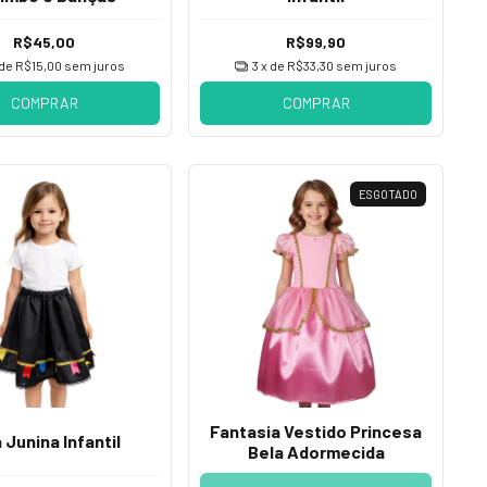
R$45,00
R$99,90
 de
R$15,00
sem juros
3
x de
R$33,30
sem juros
COMPRAR
COMPRAR
ESGOTADO
Fantasia Vestido Princesa
 Junina Infantil
Bela Adormecida