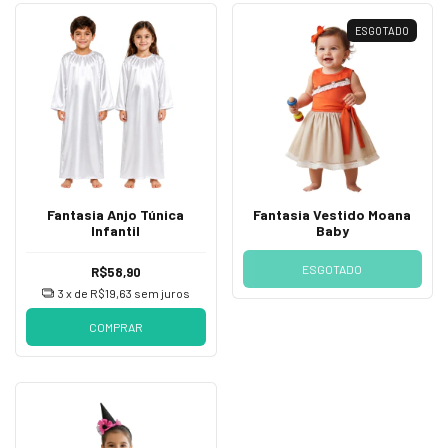
ESGOTADO
Fantasia Anjo Túnica
Fantasia Vestido Moana
Infantil
Baby
ESGOTADO
R$58,90
3
x de
R$19,63
sem juros
COMPRAR