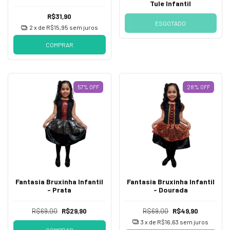
Infantil
Tule Infantil
R$31,90
ESGOTADO
2
x de
R$15,95
sem juros
COMPRAR
57
%
OFF
28
%
OFF
Fantasia Bruxinha Infantil
Fantasia Bruxinha Infantil
- Prata
- Dourada
R$69,00
R$29,90
R$69,00
R$49,90
3
x de
R$16,63
sem juros
COMPRAR