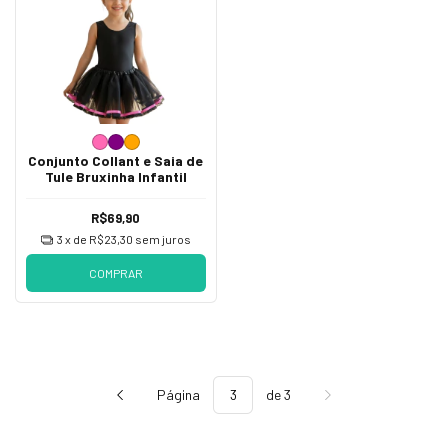
Conjunto Collant e Saia de
Tule Bruxinha Infantil
R$69,90
3
x de
R$23,30
sem juros
COMPRAR
Página
de 3