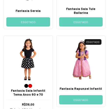
Fantasia Saia Tule
Fantasia Sereia
Bailarina
ESGOTADO
ESGOTADO
ESGOTADO
Fantasia Rapunzel Infantil
Fantasia Saia Infantil
Tema Anos 60 e 70
ESGOTADO
R$36,00