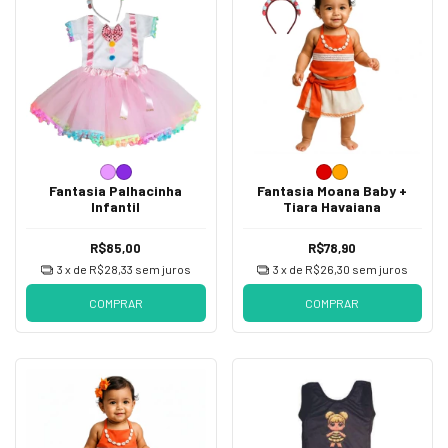
Fantasia Palhacinha
Fantasia Moana Baby +
Infantil
Tiara Havaiana
R$85,00
R$78,90
3
x de
R$28,33
sem juros
3
x de
R$26,30
sem juros
COMPRAR
COMPRAR