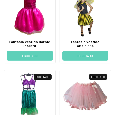
Fantasia Vestido Barbie
Fantasia Vestido
Infantil
Abelhinha
ESGOTADO
ESGOTADO
ESGOTADO
ESGOTADO