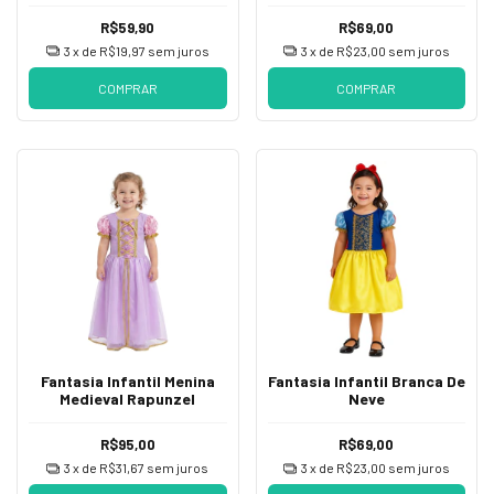
Italiana
R$59,90
R$69,00
3
x de
R$19,97
sem juros
3
x de
R$23,00
sem juros
COMPRAR
COMPRAR
Fantasia Infantil Menina
Fantasia Infantil Branca De
Medieval Rapunzel
Neve
R$95,00
R$69,00
3
x de
R$31,67
sem juros
3
x de
R$23,00
sem juros