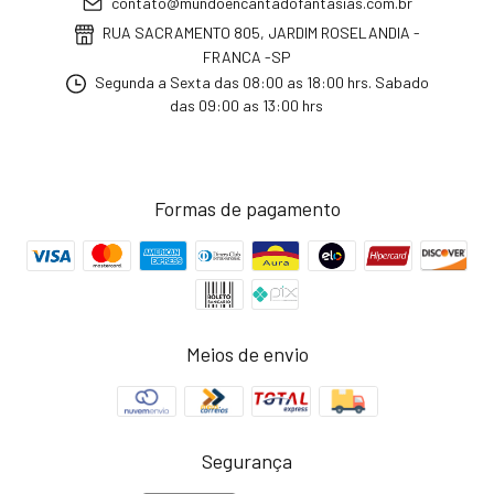
contato@mundoencantadofantasias.com.br
RUA SACRAMENTO 805, JARDIM ROSELANDIA -
FRANCA -SP
Segunda a Sexta das 08:00 as 18:00 hrs. Sabado
das 09:00 as 13:00 hrs
Formas de pagamento
Meios de envio
Segurança