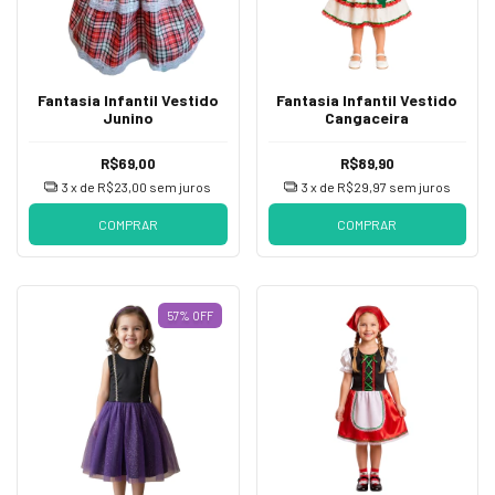
Fantasia Infantil Vestido
Fantasia Infantil Vestido
Junino
Cangaceira
R$69,00
R$89,90
3
x de
R$23,00
sem juros
3
x de
R$29,97
sem juros
COMPRAR
COMPRAR
57
%
OFF